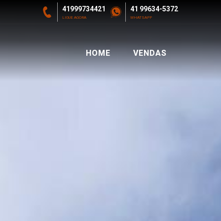
41999734421
41 99634-5372
LIGUE AGORA
WHATSAPP
HOME
VENDAS