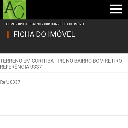
Home
HOME
>
TIPOS
>
TERRENO
>
CURITIBA
> FICHA DO IMÓVEL
Vendas
FICHA DO IMÓVEL
Empresa
Trabalhe Conosco
Anuncie seu imóvel
TERRENO EM CURITIBA - PR, NO BAIRRO BOM RETIRO -
REFERÊNCIA 0337
Contato
Ref.: 0337