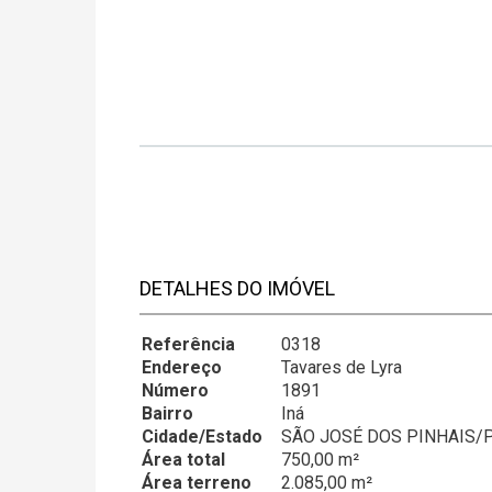
DETALHES DO IMÓVEL
Referência
0318
Endereço
Tavares de Lyra
Número
1891
Bairro
Iná
Cidade/Estado
SÃO JOSÉ DOS PINHAIS/
Área total
750,00 m²
Área terreno
2.085,00 m²