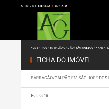
CRECI: 7864
EMPRESA
CONTATO
HOME
>
TIPOS
>
BARRACÃO/GALPÃO
>
SÃO JOSÉ DOS PINHAIS
> FI
FICHA DO IMÓVEL
BARRACÃO/GALPÃO EM SÃO JOSÉ DOS PI
Ref.: 0318