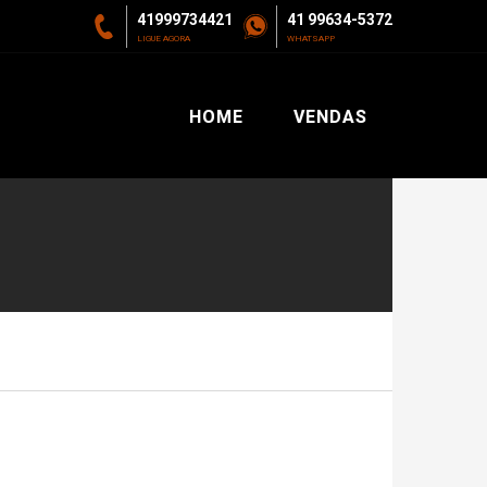
41999734421
41 99634-5372
LIGUE AGORA
WHATSAPP
HOME
VENDAS