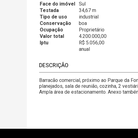
Face do imóvel
Sul
Testada
34,67 m
Tipo de uso
industrial
Conservação
boa
Ocupação
Proprietário
Valor total
4.200.000,00
Iptu
R$ 5.056,00
anual
DESCRIÇÃO
Barracão comercial, próximo ao Parque da Fon
planejados, sala de reunião, cozinha, 2 vestiá
Ampla área de estacionamento. Anexo também 