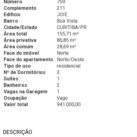
Número
759
Complemento
211
Edificio
JOIE
Bairro
Boa Vista
Cidade/Estado
CURITIBA/PR
Área total
155,71 m²
Área privativa
86,85 m²
Área comum
28,69 m²
Face do imóvel
Norte
Face do apartamento
Norte/Oeste
Tipo de uso
residencial
Nº de Dormitórios
3
Suítes
1
Banheiros
2
Vagas na Garagem
1
Ocupação
Vago
Valor total
941.000,00
DESCRIÇÃO