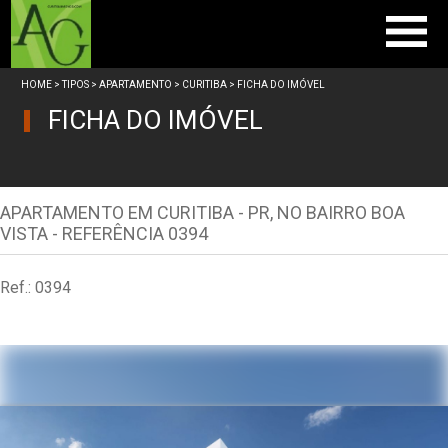
Home
HOME
>
TIPOS
>
APARTAMENTO
>
CURITIBA
> FICHA DO IMÓVEL
Vendas
FICHA DO IMÓVEL
Empresa
Trabalhe Conosco
Anuncie seu imóvel
APARTAMENTO EM CURITIBA - PR, NO BAIRRO BOA
VISTA - REFERÊNCIA 0394
Contato
Ref.: 0394